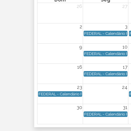
26
27
2
3
FEDERAL - Calendário Fed
9
10
FEDERAL - Calendário Fed
16
17
FEDERAL - Calendário Fed
23
24
FEDERAL - Calendário Federal - Data de vencimen
30
31
FEDERAL - Calendário Fed