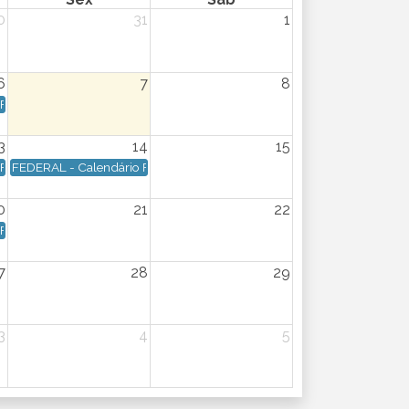
0
31
1
6
7
8
erça-feira
ento: Dia 05/08/2026 - Quarta-feira
Federal - Data de vencimento: Dia 06/08/2026 - Quinta-feira
3
14
15
ederal - Data de vencimento: Dia 13/08/2026 - Quinta-feira
FEDERAL - Calendário Federal - Data de vencimento: Dia 14/08/2026 -
0
21
22
ederal - Data de vencimento: Dia 20/08/2026 - Quinta-feira
7
28
29
rça-feira
3
4
5