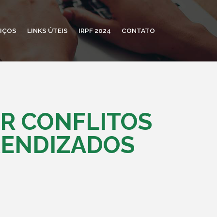
IÇOS
LINKS ÚTEIS
IRPF 2024
CONTATO
AR CONFLITOS
RENDIZADOS