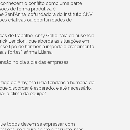
reconhecem o conflito como uma parte
nsões de forma produtiva é
ane Sant’Anna, cofundadora do Instituto CNV
ões criativas ou oportunidades de
as de trabalho, Amy Gallo, fala da ausência
atrick Lencioni, que aborda as situações em
sse tipo de harmonia impede o crescimento
 fortes”, afirma Liliana.
ensão no dia a dia das empresas:
artigo de Amy, “há uma tendência humana de
 que discordar é esperado, e até necessário.
ar o clima da equipe”.
o que todos devem se expressar com
ssoas: seja duro sobre o assunto, mas