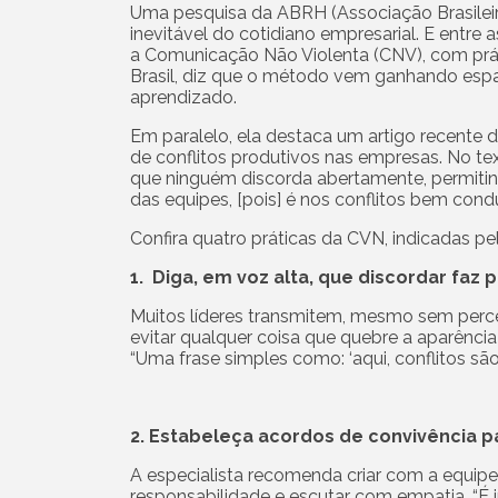
Uma pesquisa da ABRH (Associação Brasilei
inevitável do cotidiano empresarial. E entre
a Comunicação Não Violenta (CNV), com práti
Brasil, diz que o método vem ganhando espa
aprendizado.
Em paralelo, ela destaca um artigo recente 
de conflitos produtivos nas empresas. No texto
que ninguém discorda abertamente, permiti
das equipes, [pois] é nos conflitos bem cond
Confira quatro práticas da CVN, indicadas p
1. Diga, em voz alta, que discordar faz 
Muitos líderes transmitem, mesmo sem perc
evitar qualquer coisa que quebre a aparência 
“Uma frase simples como: ‘aqui, conflitos sã
2. Estabeleça acordos de convivência p
A especialista recomenda criar com a equip
responsabilidade e escutar com empatia. “É