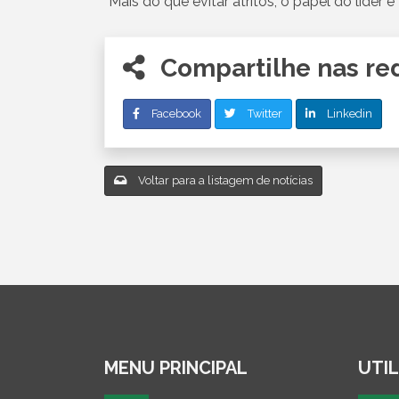
“Mais do que evitar atritos, o papel do líder
Compartilhe nas red
Facebook
Twitter
Linkedin
Voltar para a listagem de notícias
MENU PRINCIPAL
UTIL