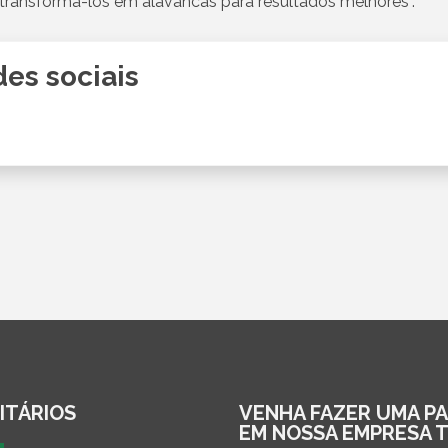
 é transformá-los em alavancas para resultados melhores”.
es sociais
ITÁRIOS
VENHA FAZER UMA P
EM NOSSA EMPRESA 