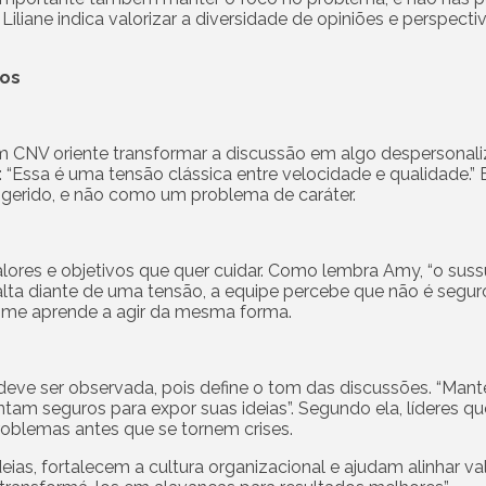
iliane indica valorizar a diversidade de opiniões e perspecti
tos
em CNV oriente transformar a discussão em algo despersonali
: “Essa é uma tensão clássica entre velocidade e qualidade.
 gerido, e não como um problema de caráter.
alores e objetivos que quer cuidar. Como lembra Amy, “o suss
xalta diante de uma tensão, a equipe percebe que não é segu
time aprende a agir da mesma forma.
m deve ser observada, pois define o tom das discussões. “Ma
tam seguros para expor suas ideias”. Segundo ela, líderes q
problemas antes que se tornem crises.
eias, fortalecem a cultura organizacional e ajudam alinhar val