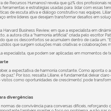
ra de Recursos Humanos) revela que 92% dos profissionais 
 as ferramentas e estratégias usadas para lidar com essas te
cas de escuta ativa e diálogo construtivo nas equipes. Lili
ço entre líderes que desejam transformar desafios em soluç
da Harvard Business Review, em que a especialista em dinâmic
, a autora cita a “harmonia artificial” criada pelo escritor P
ndo que os desconfortos se acumulem dentro de cada um. “E
uzidos que surgem soluções mais criativas e colaborações mais
ela especialista, que podem ser aplicadas em momentos de t
parte
eber, a expectativa de harmonia constante. Como aponta o 
de paz.” Por isso, ressalta Liliane, é fundamental deixar claro
o vistos como oportunidades de crescimento’, pode transform
ara divergências
e normas de convivência para conversas difíceis, reforçand
 importante também manter o foco no problema, e não nas pe